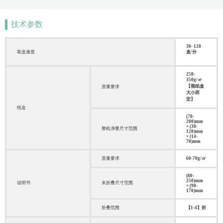
技术参数
30- 120
装盒速度
盒/分
250-
350g/㎡
【视纸盒
质量要求
大小而
定】
纸盒
(70-
200)mm
× (30-
整机净重尺寸范围
120)mm
× (14-
70)mm
质量要求
60-70g/㎡
(80-
250)mm
说明书
未折叠尺寸范围
× (90-
170)mm
折叠范围
【1-4】折