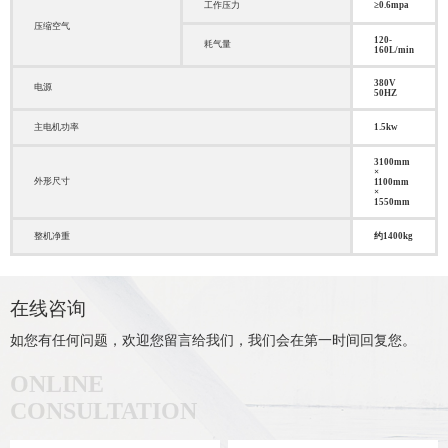
工作压力
≥0.6mpa
压缩空气
120-
耗气量
160L/min
380V
电源
50HZ
主电机功率
1.5kw
3100mm
×
外形尺寸
1100mm
×
1550mm
整机净重
约1400kg
在线咨询
如您有任何问题，欢迎您留言给我们，我们会在第一时间回复您。
ONLINE
CONSULTATION